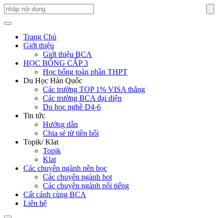
Trang Chủ
Giới thiệu
Giới thiệu BCA
HỌC BỔNG CẤP 3
Học bổng toàn phần THPT
Du Học Hàn Quốc
Các trường TOP 1% VISA thẳng
Các trường BCA đại diện
Du học nghề D4-6
Tin tức
Hướng dẫn
Chia sẻ từ tiền bối
Topik/ Klat
Topik
Klat
Các chuyên ngành nên học
Các chuyên ngành hot
Các chuyên ngành nổi tiếng
Cất cánh cùng BCA
Liên hệ